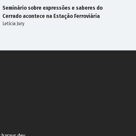
Seminário sobre expressões e saberes do
Cerrado acontece na Estação Ferroviária
Letícia Jury
SEMINÁRIO
r
baraus.dev
.