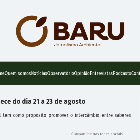
me
Quem somos
Notícias
Observatório
Opinião
Entrevistas
Podcasts
Con
tece do dia 21 a 23 de agosto
al tem como propósito promover o intercâmbio entre saberes
Compartilhe nas redes sociais