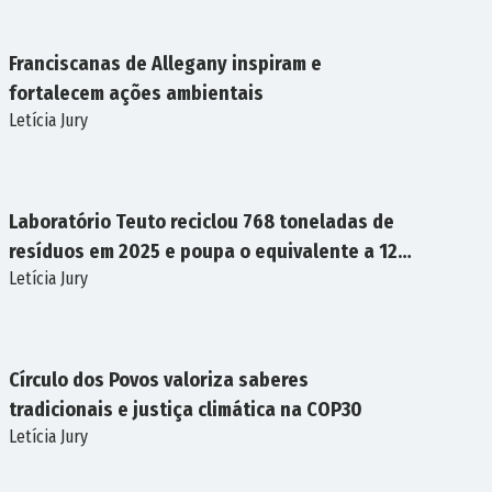
Franciscanas de Allegany inspiram e
fortalecem ações ambientais
Letícia Jury
MEIO
AMBIENTE
Laboratório Teuto reciclou 768 toneladas de
resíduos em 2025 e poupa o equivalente a 12
Letícia Jury
mil árvores
SUSTENTABILIDADE
Círculo dos Povos valoriza saberes
tradicionais e justiça climática na COP30
Letícia Jury
COP30