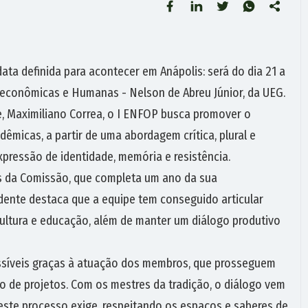
data definida para acontecer em Anápolis: será do dia 21 a
oeconômicas e Humanas - Nelson de Abreu Júnior, da UEG.
e, Maximiliano Correa, o I ENFOP busca promover o
êmicas, a partir de uma abordagem crítica, plural e
pressão de identidade, memória e resistência.
s da Comissão, que completa um ano da sua
dente destaca que a equipe tem conseguido articular
cultura e educação, além de manter um diálogo produtivo
ossíveis graças à atuação dos membros, que prosseguem
 de projetos. Com os mestres da tradição, o diálogo vem
este processo exige, respeitando os espaços e saberes de