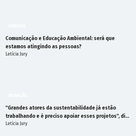
SINERGIA
Comunicação e Educação Ambiental: será que
estamos atingindo as pessoas?
Letícia Jury
INOVAÇÃO
"Grandes atores da sustentabilidade já estão
trabalhando e é preciso apoiar esses projetos", diz
Letícia Jury
Breno Veiga